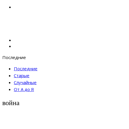
Последние
Последние
Старые
Случайные
От А до Я
война