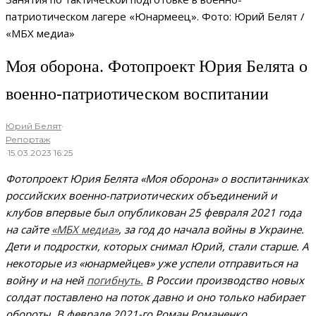
патриотическом лагере «Юнармеец». Фото: Юрий Белят /
«МБХ медиа»
Моя оборона. Фотопроект Юрия Белята о
военно-патриотическом воспитании
Юрий Белят
·
Репортаж
·
15.03.2023 16:25
Фотопроект Юрия Белята «Моя оборона» о воспитанниках
российских военно-патриотических объединений и
клубов впервые был опубликован 25 февраля 2021 года
на сайте
«МБХ медиа»
, за год до начала войны в Украине.
Дети и подростки, которых снимал Юрий, стали старше. А
некоторые из «юнармейцев» уже успели отправиться на
войну и на ней
погибнуть.
В России производство новых
солдат поставлено на поток давно и оно только набирает
обороты. В феврале 2021-го Роман Романенко,