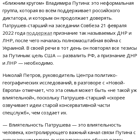
«ближним кругом» Владимира Путина: это неформальная
группа, которая во всём поддерживает российского
диктатора, и которым он продолжает доверять.
Патрушев-старший на заседании Совбеза 21 февраля
2022 года
поддержал
признание так называемых ДНР и
ЛНР, после чего началась полномасштабная война с
Украиной. В своей речи в тот день он повторял все тезисы
за Путиным: цель США — развалить РФ, а признание ДНР
и ЛНР — необходимо.
Николай Петров, руководитель Центра политико-
географических исследований, в разговоре с «Новой-
Европа» отмечает, что эта семья может быть «не такой уж
влиятельной», поскольку Патрушев-старший «скорее
озвучивает идеи старой консервативной части
спецслужб», чем создает их.
— Влиятельность Патрушева — это влиятельность
человека, контролирующего важный канал связи Путина с
окружающим миром, выстраивающего общую рамку