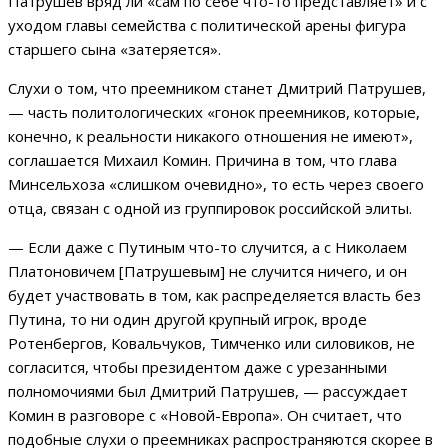
Патрушев вряд ли «сам по себе что-то представляет» и с
уходом главы семейства с политической арены фигура
старшего сына «затеряется».
Слухи о том, что преемником станет Дмитрий Патрушев,
— часть политологических «гонок преемников, которые,
конечно, к реальности никакого отношения не имеют»,
соглашается Михаил Комин. Причина в том, что глава
Минсельхоза «слишком очевидно», то есть через своего
отца, связан с одной из группировок российской элиты.
— Если даже с Путиным что-то случится, а с Николаем
Платоновичем [Патрушевым] не случится ничего, и он
будет участвовать в том, как распределяется власть без
Путина, то ни один другой крупный игрок, вроде
Ротенбергов, Ковальчуков, Тимченко или силовиков, не
согласится, чтобы президентом даже с урезанными
полномочиями был Дмитрий Патрушев, — рассуждает
Комин в разговоре с «Новой-Европа». Он считает, что
подобные слухи о преемниках распространяются скорее в