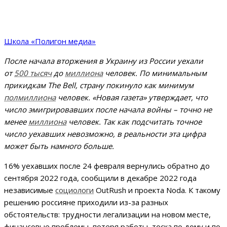
Школа «Полигон медиа»
После начала вторжения в Украину из России уехали
от
500 тысяч
до
миллиона
человек. По минимальным
прикидкам The Bell, страну покинуло как минимум
полмиллиона
человек. «Новая газета» утверждает, что
число эмигрировавших после начала войны – точно не
менее
миллиона
человек. Так как подсчитать точное
число уехавших невозможно, в реальности эта цифра
может быть намного больше.
16% уехавших после 24 февраля вернулись обратно до
сентября 2022 года, сообщили в декабре 2022 года
независимые
социологи
OutRush и проекта Noda. К такому
решению россияне приходили из-за разных
обстоятельств: трудности легализации на новом месте,
финансовые проблемы, потеря работы, тоска по дому и по