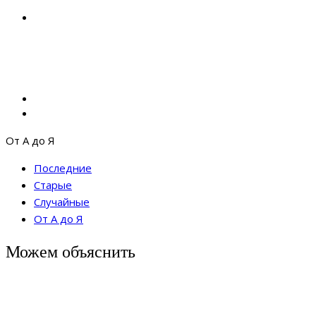
От А до Я
Последние
Старые
Случайные
От А до Я
Можем объяснить