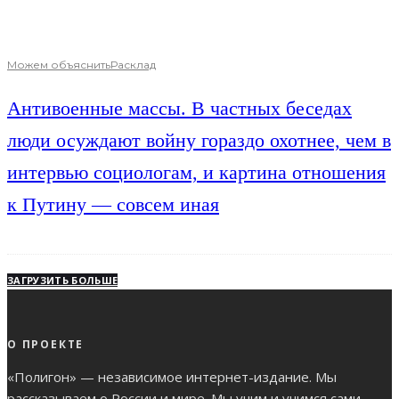
Можем объяснить
Расклад
Антивоенные массы. В частных беседах
люди осуждают войну гораздо охотнее, чем в
интервью социологам, и картина отношения
к Путину — совсем иная
ЗАГРУЗИТЬ БОЛЬШЕ
О ПРОЕКТЕ
«Полигон» — независимое интернет-издание. Мы
рассказываем о России и мире. Мы учим и учимся сами.