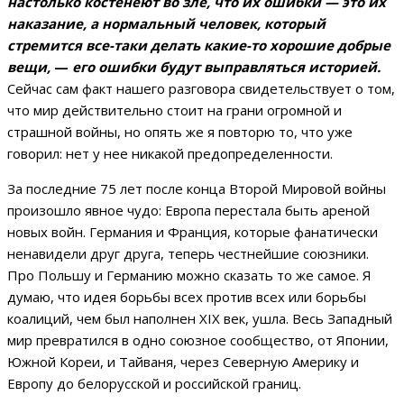
настолько костенеют во зле, что их ошибки — это их
наказание, а нормальный человек, который
стремится все-таки делать какие-то хорошие добрые
вещи,
—
его ошибки будут выправляться историей.
Сейчас сам факт нашего разговора свидетельствует о том,
что мир действительно стоит на грани огромной и
страшной войны, но опять же я повторю то, что уже
говорил: нет у нее никакой предопределенности.
За последние 75 лет после конца Второй Мировой войны
произошло явное чудо: Европа перестала быть ареной
новых войн. Германия и Франция, которые фанатически
ненавидели друг друга, теперь честнейшие союзники.
Про Польшу и Германию можно сказать то же самое. Я
думаю, что идея борьбы всех против всех или борьбы
коалиций, чем был наполнен XIX век, ушла. Весь Западный
мир превратился в одно союзное сообщество, от Японии,
Южной Кореи, и Тайваня, через Северную Америку и
Европу до белорусской и российской границ.