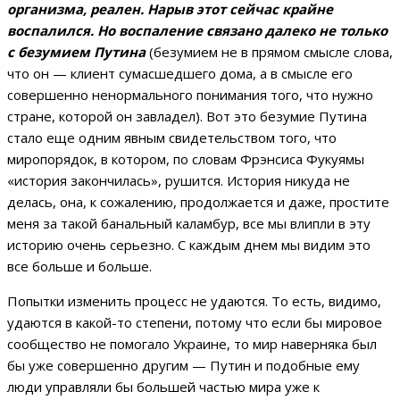
организма, реален. Нарыв этот сейчас крайне
воспалился. Но воспаление связано далеко не только
с безумием Путина
(безумием не в прямом смысле слова,
что он — клиент сумасшедшего дома, а в смысле его
совершенно ненормального понимания того, что нужно
стране, которой он завладел). Вот это безумие Путина
стало еще одним явным свидетельством того, что
миропорядок, в котором, по словам Фрэнсиса Фукуямы
«история закончилась», рушится. История никуда не
делась, она, к сожалению, продолжается и даже, простите
меня за такой банальный каламбур, все мы влипли в эту
историю очень серьезно. С каждым днем мы видим это
все больше и больше.
Попытки изменить процесс не удаются. То есть, видимо,
удаются в какой-то степени, потому что если бы мировое
сообщество не помогало Украине, то мир наверняка был
бы уже совершенно другим — Путин и подобные ему
люди управляли бы большей частью мира уже к