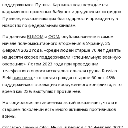
поддерживают Путина. Картинка подтверждается
кадрами восторженных бабушек и дедушек из «отрядов
Путина», высказывающих благодарности президенту в
новостях по федеральным каналам.
По данным
ВЦИОМ
и
ФОМ
, опубликованным в самом
начале полномасштабного вторжения в Украину, 25
февраля 2022 года, «среди людей старше 70 лет девять
из десяти скорее поддерживали «специальную военную
операцию». Летом 2023 года при проведении
телефонного опроса исследовательская группа Russian
Field
выяснила
, что среди граждан старше 60 лет 43%
поддерживают эскалацию вооруженного конфликта, в то
время как 22% выступают против нее.
Но социология антивоенных акций показывает, что и в
старшем поколении есть много активных противников
войны.
Согласно
данным
ОВД-Инфо, в период с 24 февраля 2022