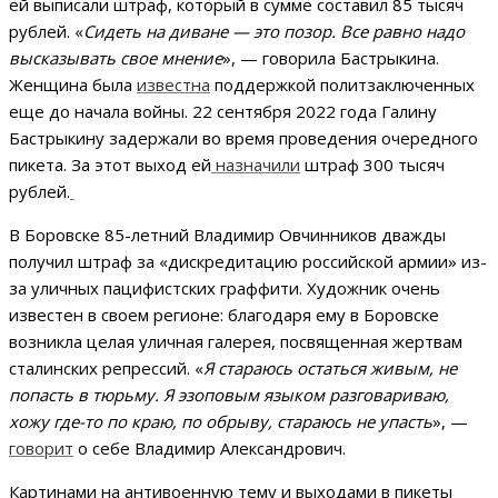
ей выписали штраф, который в сумме составил 85 тысяч
рублей. «
Сидеть на диване — это позор. Все равно надо
высказывать свое мнение
», — говорила Бастрыкина.
Женщина была
известна
поддержкой политзаключенных
еще до начала войны. 22 сентября 2022 года Галину
Бастрыкину задержали во время проведения очередного
пикета. За этот выход ей
назначили
штраф 300 тысяч
рублей.
В Боровске 85-летний Владимир Овчинников дважды
получил штраф за «дискредитацию российской армии» из-
за уличных пацифистских граффити. Художник очень
известен в своем регионе: благодаря ему в Боровске
возникла целая уличная галерея, посвященная жертвам
сталинских репрессий. «
Я стараюсь остаться живым, не
попасть в тюрьму. Я эзоповым языком разговариваю,
хожу где-то по краю, по обрыву, стараюсь не упасть
», —
говорит
о себе Владимир Александрович.
Картинами на антивоенную тему и выходами в пикеты