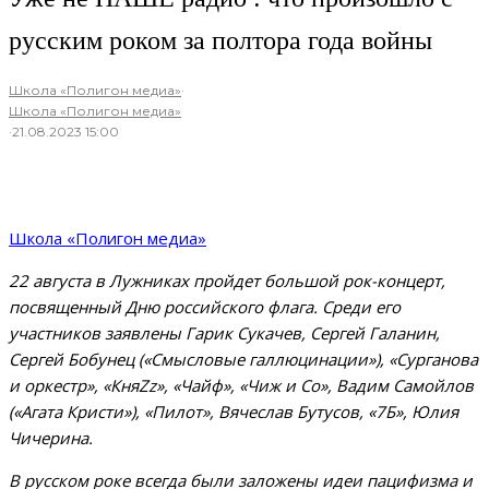
русским роком за полтора года войны
Школа «Полигон медиа»
·
Школа «Полигон медиа»
·
21.08.2023 15:00
Школа «Полигон медиа»
22 августа в Лужниках пройдет большой рок-концерт,
посвященный Дню российского флага. Среди его
участников заявлены Гарик Сукачев, Сергей Галанин,
Сергей Бобунец («Смысловые галлюцинации»), «Сурганова
и оркестр», «КняZz», «Чайф», «Чиж и Co», Вадим Самойлов
(«Агата Кристи»), «Пилот», Вячеслав Бутусов, «7Б», Юлия
Чичерина.
В русском роке всегда были заложены идеи пацифизма и