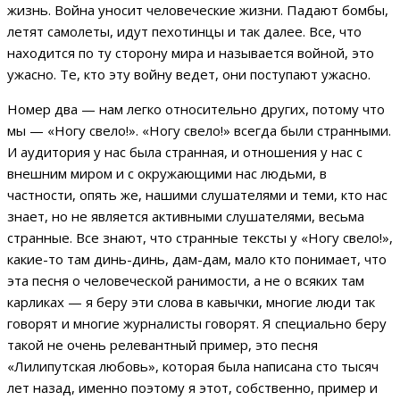
жизнь. Война уносит человеческие жизни. Падают бомбы,
летят самолеты, идут пехотинцы и так далее. Все, что
находится по ту сторону мира и называется войной, это
ужасно. Те, кто эту войну ведет, они поступают ужасно.
Номер два — нам легко относительно других, потому что
мы — «Ногу свело!». «Ногу свело!» всегда были странными.
И аудитория у нас была странная, и отношения у нас с
внешним миром и с окружающими нас людьми, в
частности, опять же, нашими слушателями и теми, кто нас
знает, но не является активными слушателями, весьма
странные. Все знают, что странные тексты у «Ногу свело!»,
какие-то там динь-динь, дам-дам, мало кто понимает, что
эта песня о человеческой ранимости, а не о всяких там
карликах — я беру эти слова в кавычки, многие люди так
говорят и многие журналисты говорят. Я специально беру
такой не очень релевантный пример, это песня
«Лилипутская любовь», которая была написана сто тысяч
лет назад, именно поэтому я этот, собственно, пример и