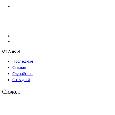
От А до Я
Последние
Старые
Случайные
От А до Я
Сюжет