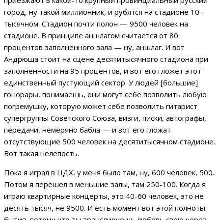
город, ну такой миллионник, и рубятся на стадионе 10-
тысячном. Стадион почти полон — 9500 человек на
стадионе. В принципе аншлагом считается от 80
процентов заполненного зала — ну, аншлаг. И вот
Андрюша стоит на сцене десятитысячного стадиона при
заполненности на 95 процентов, и вот его гложет этот
единственный пустующий сектор. У людей [большие]
гонорары, понимаешь, они могут себе позволить любую
погремушку, которую может себе позволить гитарист
супергруппы Советского Союза, визги, писки, автографы,
передачи, немеряно бабла — и вот его гложат
отсутствующие 500 человек на десятитысячном стадионе.
Вот такая нелепость.
Пока я играл в ЦДХ, у меня было там, ну, 600 человек, 500.
Потом я перешел в меньшие залы, там 250-100. Когда я
играю квартирные концерты, это 40-60 человек, это не
десять тысяч, не 9500. И есть момент вот этой полноты
бытия, потому что ты транслируешь любовь свою через