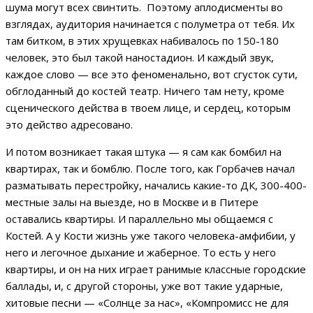
шума могут всех свинтить. Поэтому аплодисменты во
взглядах, аудитория начинается с полуметра от тебя. Их
там битком, в этих хрущевках набивалось по 150-180
человек, это был такой наностадион. И каждый звук,
каждое слово — все это феноменально, вот сгусток сути,
обглоданный до костей театр. Ничего там нету, кроме
сценического действа в твоем лице, и сердец, которым
это действо адресовано.
И потом возникает такая штука — я сам как бомбил на
квартирах, так и бомблю. После того, как Горбачев начал
разматывать перестройку, начались какие-то ДК, 300-400-
местные залы на выезде, но в Москве и в Питере
оставались квартиры. И параллельно мы общаемся с
Костей. А у Кости жизнь уже такого человека-амфибии, у
него и легочное дыхание и жаберное. То есть у него
квартиры, и он на них играет ранимые классные городские
баллады, и, с другой стороны, уже вот такие ударные,
хитовые песни — «Солнце за нас», «Компромисс не для