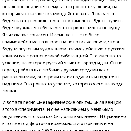
остальное подчинено ему. И это ровно те условия, на
которых я отказался взаимодействовать. Я сказал: ты
будешь вторым пилотом в этом самолете. Здесь рулить
будет музыка, я тебя на место первого пилота не пущу.
Язык сказал: согласен. И семь лет — это было
взаимодействие на вырост на вот этих условиях, что я
будучи звуковым художником взаимодействую с русским
языком как с равновеликой субстанцией. Это именно то
условие, на которое русский язык не горазд идти. Он не
горазд работать с любыми другими средами как с
равновеликими, он стремится их подавить и надстоять
над ними. Это ровно то условие, которого я его на входе
лишил.
И вот эта песня «Метафизические опыты» была венцом
этого эксперимента. И с ее написанием у меня было
ощущение, что мои как бы долги выплачены. И буквально
в тот же год форточка возможности открылась и на
следующий год, в 1990-м году, я получил пакет на