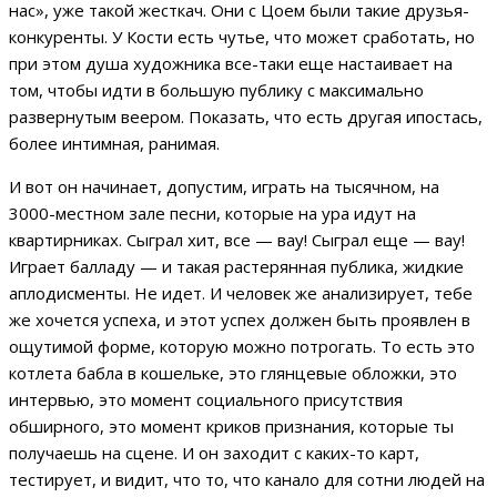
нас», уже такой жесткач. Они с Цоем были такие друзья-
конкуренты. У Кости есть чутье, что может сработать, но
при этом душа художника все-таки еще настаивает на
том, чтобы идти в большую публику с максимально
развернутым веером. Показать, что есть другая ипостась,
более интимная, ранимая.
И вот он начинает, допустим, играть на тысячном, на
3000-местном зале песни, которые на ура идут на
квартирниках. Сыграл хит, все — вау! Сыграл еще — вау!
Играет балладу — и такая растерянная публика, жидкие
аплодисменты. Не идет. И человек же анализирует, тебе
же хочется успеха, и этот успех должен быть проявлен в
ощутимой форме, которую можно потрогать. То есть это
котлета бабла в кошельке, это глянцевые обложки, это
интервью, это момент социального присутствия
обширного, это момент криков признания, которые ты
получаешь на сцене. И он заходит с каких-то карт,
тестирует, и видит, что то, что канало для сотни людей на