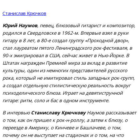
Станислав Крючков
Юрий Наумов
, певец, блюзовый гитарист и композитор,
родился в Свердловске в 1962-м. Впервые взял в руки
гитару в 8 лет, в 80-е создал группу «Проходной двор»,
стал лауреатом пятого Ленинградского рок-фестиваля, в
90-х эмигрировал в США, сейчас живет в Нью-Йорке. В
Штатах награжден Премией мира за вклад в развитие
культуры, один из немногих представителей русского
рока, который не имитировал стиль западных рок-групп,
а создал отдельную стилистическую реальность вокруг
психоделического блюза. Играет на девятиструнной
гитаре: ритм, соло и бас в одном инструменте.
В интервью
Станиславу Крючкову
Наумов рассказывает
о том, как он пришел к рок-н-роллу, а затем к блюзу, о
переезде в Америку, о Кинчеве и Башлачеве, о том,
почему он не выступает на стадионах и о том, на что