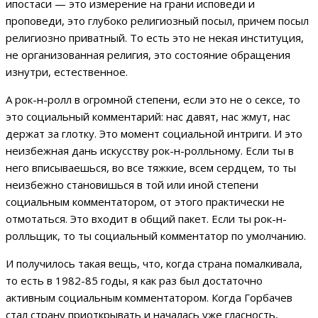
ипостаси — это измерение на грани исповеди и
проповеди, это глубоко религиозный посыл, причем посыл
религиозно приватный. То есть это не некая институция,
не организованная религия, это состояние обращения
изнутри, естественное.
А рок-н-ролл в огромной степени, если это не о сексе, то
это социальный комментарий: нас давят, нас жмут, нас
держат за глотку. Это момент социальной интриги. И это
неизбежная дань искусству рок-н-ролльному. Если ты в
него вписываешься, во все тяжкие, всем сердцем, то ты
неизбежно становишься в той или иной степени
социальным комментатором, от этого практически не
отмотаться. Это входит в общий пакет. Если ты рок-н-
ролльщик, то ты социальный комментатор по умолчанию.
И получилось такая вещь, что, когда страна помалкивала,
то есть в 1982-85 годы, я как раз был достаточно
активным социальным комментатором. Когда Горбачев
стал страну приоткрывать и началась уже гласность,