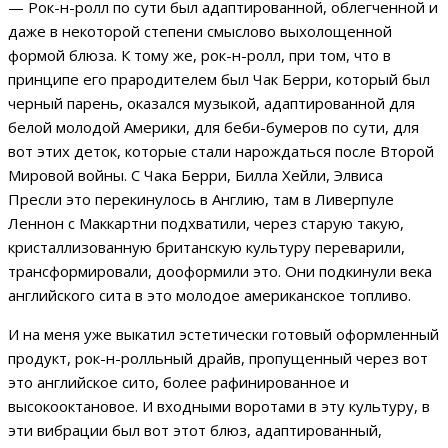
— Рок-н-ролл по сути был адаптированной, облегченной и
даже в некоторой степени смыслово выхолощенной
формой блюза. К тому же, рок-н-ролл, при том, что в
принципе его прародителем был Чак Берри, который был
черный парень, оказался музыкой, адаптированной для
белой молодой Америки, для беби-бумеров по сути, для
вот этих деток, которые стали нарождаться после Второй
Мировой войны. С Чака Берри, Билла Хейли, Элвиса
Пресли это перекинулось в Англию, там в Ливерпуле
Леннон с Маккартни подхватили, через старую такую,
кристаллизованную британскую культуру переварили,
трансформировали, дооформили это. Они подкинули века
английского сита в это молодое американское топливо.
И на меня уже выкатил эстетически готовый оформленный
продукт, рок-н-ролльный драйв, пропущенный через вот
это английское сито, более рафинированное и
высокооктановое. И входными воротами в эту культуру, в
эти вибрации был вот этот блюз, адаптированный,