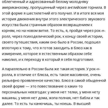
облегченный и адресованный белому молодняку
американскому, пропущенный через английские горнила. В
этой форме я шестилетний его получил. И в итоге вся моя
история движения внутри этого электрического звукового
искусства была странным образом возвращением к
корням, но на новом витке. То есть, я, пройдя через рок-н-
ролл, через психоделический рок, к концу своей истории,
своего путешествия, каким оно было в России, подошел
вплотную к тому, что я готов заходить в блюз как в
измерение, которое я естественным образом себе
намолил, и к переходу в который я себя подготовил.
А параллельно в России была же такая история. У рок-н-
ролла, в отличие от блюза, есть такое массивное, очень
рельефно проявленное качество. Блюз в самой обыденной
своей форме — это повествование о каких-то
персональных невзгодах: у меня нет телки, у меня нету
машины, у меня нет дома, жопа полная, нет бабла и так
далее. То есть ты канючишь, ты ноешь. В высшей