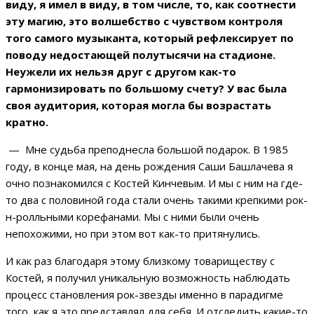
виду, я имел в виду, в том числе, то, как соотнести
эту магию, это волшебство с чувством контроля
того самого музыканта, который рефлексирует по
поводу недостающей полутысячи на стадионе.
Неужели их нельзя друг с другом как-то
гармонизировать по большому счету? У вас была
своя аудитория, которая могла бы возрастать
кратно.
— Мне судьба преподнесла большой подарок. В 1985
году, в конце мая, на день рождения Саши Башлачева я
очно познакомился с Костей Кинчевым. И мы с ним на где-
то два с половиной года стали очень такими крепкими рок-
н-ролльными корефанами. Мы с ними были очень
непохожими, но при этом вот как-то притянулись.
И как раз благодаря этому близкому товариществу с
Костей, я получил уникальную возможность наблюдать
процесс становления рок-звезды именно в парадигме
того, как я это представлял для себя. И отследить какие-то