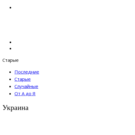
Старые
Последние
Старые
Случайные
От А до Я
Украина