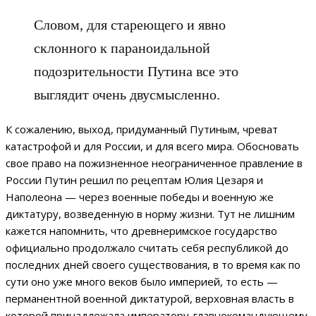
Словом, для стареющего и явно
склонного к параноидальной
подозрительности Путина все это
выглядит очень двусмысленно.
К сожалению, выход, придуманный Путиным, чреват
катастрофой и для России, и для всего мира. Обосновать
свое право на пожизненное неограниченное правление в
России Путин решил по рецептам Юлия Цезаря и
Наполеона — через военные победы и военную же
диктатуру, возведенную в норму жизни. Тут не лишним
кажется напомнить, что древнеримское государство
официально продолжало считать себя республикой до
последних дней своего существования, в то время как по
сути оно уже много веков было империей, то есть —
перманентной военной диктатурой, верховная власть в
которой принадлежала императору-главнокомандующему