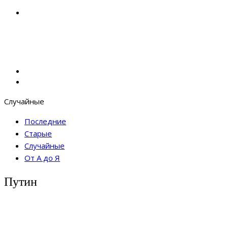
Случайные
Последние
Старые
Случайные
От А до Я
Путин