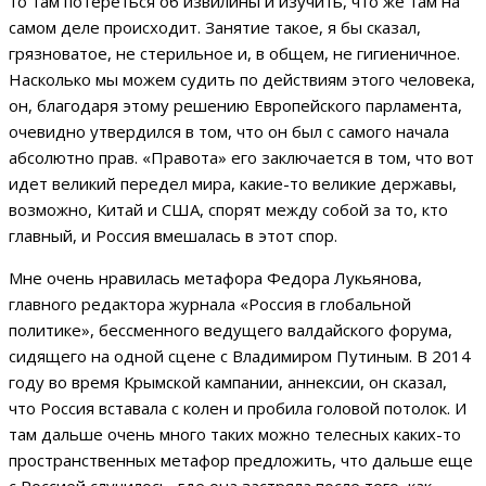
то там потереться об извилины и изучить, что же там на
самом деле происходит. Занятие такое, я бы сказал,
грязноватое, не стерильное и, в общем, не гигиеничное.
Насколько мы можем судить по действиям этого человека,
он, благодаря этому решению Европейского парламента,
очевидно утвердился в том, что он был с самого начала
абсолютно прав. «Правота» его заключается в том, что вот
идет великий передел мира, какие-то великие державы,
возможно, Китай и США, спорят между собой за то, кто
главный, и Россия вмешалась в этот спор.
Мне очень нравилась метафора Федора Лукьянова,
главного редактора журнала «Россия в глобальной
политике», бессменного ведущего валдайского форума,
сидящего на одной сцене с Владимиром Путиным. В 2014
году во время Крымской кампании, аннексии, он сказал,
что Россия вставала с колен и пробила головой потолок. И
там дальше очень много таких можно телесных каких-то
пространственных метафор предложить, что дальше еще
с Россией случилось, где она застряла после того, как