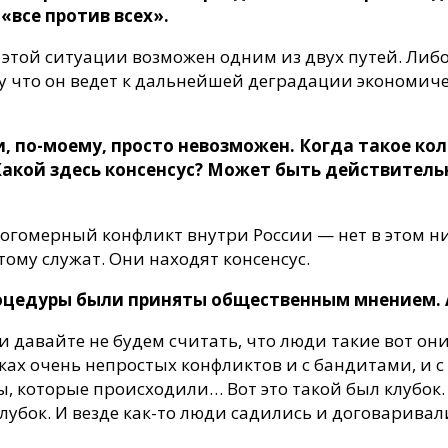
«все против всех».
з этой ситуации возможен одним из двух путей. Ли
тому что он ведет к дальнейшей деградации экономи
и, по-моему, просто невозможен. Когда такое ко
. Какой здесь консенсус? Может быть действител
ногомерный конфликт внутри России — нет в этом ни
ому служат. Они находят консенсус.
оцедуры были приняты общественным мнением. А 
 давайте не будем считать, что люди такие вот они
ках очень непростых конфликтов и с бандитами, и с
ы, которые происходили… Вот это такой был клубок.
клубок. И везде как-то люди садились и договаривал