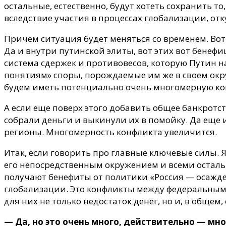
остальные, естественно, будут хотеть сохранить то
вследствие участия в процессах глобализации, от
Причем ситуация будет меняться со временем. Вот
Да и внутри путинской элиты, вот этих вот бенефи
система сдержек и противовесов, которую Путин н
понятиям» споры, порождаемые им же в своем окру
будем иметь потенциально очень многомерную ко
А если еще поверх этого добавить общее банкротст
собрали деньги и выкинули их в помойку. Да еще и
регионы. Многомерность конфликта увеличится.
Итак, если говорить про главные ключевые силы. Я
его непосредственным окружением и всеми осталь
получают бенефиты от политики «Россия — осажден
глобализации. Это конфликты между федеральным 
для них не только недостаток денег, но и, в обще
— Да, но это очень много, действительно — мн