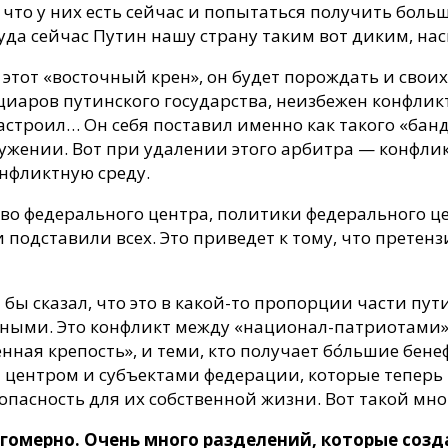
, что у них есть сейчас и попытаться получить боль
куда сейчас Путин нашу страну таким вот диким, н
 этот «восточный крен», он будет порождать и свои
циаров путинского государства, неизбежен конфликт 
астроил… Он себя поставил именно как такого «бан
жении. Вот при удалении этого арбитра — конфликт
нфликтную среду.
во федерального центра, политики федерального цен
 подставили всех. Это приведет к тому, что претенз
 бы сказал, что это в какой-то пропорции части пу
ными. Это конфликт между «национал-патриотами»,
ная крепость», и теми, кто получает бо́льшие бене
центром и субъектами федерации, которые теперь 
м, опасность для их собственной жизни. Вот такой м
огомерно. Очень много разделений, которые со