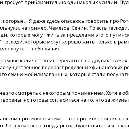
и требует приблизительно одинаковых усилий. Пус
, которые… Я даже здесь опасаюсь говорить про Рот
альчуки, например. Чемезов, Сечин. То есть те люди
ди, которые могут жить за пределами этого путинско
И те люди, которые могут хорошо жить только в рам
подчеркнуть — небольшая.
 огромное количество интересантов на других этажа
ас существенное перераспределение финансовых рес
о семьи мобилизованных, которые стали получать в
а это смотреть с некоторым пониманием. Хотя в об
творены, но готовы согласиться на то, что за жизнь
данском противостоянии — это противостояние воз
ть без путинского государства, будет пытаться сохра