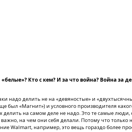
«белые»? Кто с кем? И за что война? Война за ден
таки надо делить не на «девяностые» и «двухтысячны
еще был «Магнит») и условного производителя каког
х делить на самом деле не надо. Это те самые люд
не важно, на чем они себя делали. Потому что толь
ие Walmart, например, это вещь гораздо более прос