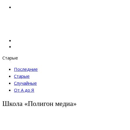
Старые
Последние
Старые
Случайные
От А до Я
Школа «Полигон медиа»