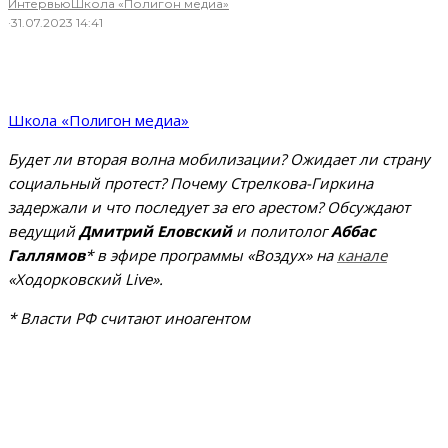
Интервью
Школа «Полигон медиа»
·
31.07.2023 14:41
Школа «Полигон медиа»
Будет ли вторая волна мобилизации? Ожидает ли страну
социальный протест? Почему Стрелкова-Гиркина
задержали и что последует за его арестом? Обсуждают
ведущий
Дмитрий Еловский
и политолог
Аббас
Галлямов
* в эфире программы «Воздух» на
канале
«Ходорковский Live».
* Власти РФ считают иноагентом