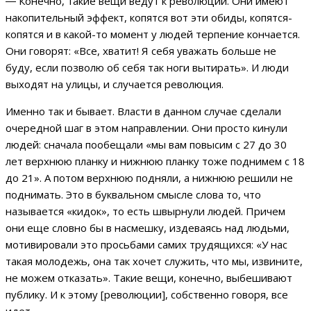
―
Конечно, такие вещи ведут к революции. Они имеют
накопительный эффект, копятся вот эти обиды, копятся-
копятся и в какой-то момент у людей терпение кончается.
Они говорят: «Все, хватит! Я себя уважать больше не
буду, если позволю об себя так ноги вытирать». И люди
выходят на улицы, и случается революция.
Именно так и бывает. Власти в данном случае сделали
очередной шаг в этом направлении. Они просто кинули
людей: сначала пообещали «мы вам повысим с 27 до 30
лет верхнюю планку и нижнюю планку тоже поднимем с 18
до 21». А потом верхнюю подняли, а нижнюю решили не
поднимать. Это в буквальном смысле слова то, что
называется «кидок», то есть швырнули людей. Причем
они еще словно бы в насмешку, издеваясь над людьми,
мотивировали это просьбами самих трудящихся: «У нас
такая молодежь, она так хочет служить, что мы, извините,
не можем отказать». Такие вещи, конечно, выбешивают
публику. И к этому [революции], собственно говоря, все