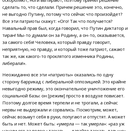
оскорбляют, ноги вытирают, поэтому принял решение
сделать то, что сделали. Причем решение это, конечно,
не выгодно Путину, потому что сейчас что произойдет?
Все эти патриоты скажут: «Ого! Так что получается?
Навальный прав был, когда говорил, что Путин диктатор и
тиран! Мы-то думали он за Родину, а он-то, оказывается,
за самого себя! Человека, который правду говорит,
неприятную, но правду, и который тоже патриот, сажают
так же, как какого-то проклятого изменника Родины,
либерала!».
Неожиданно все эти «патриоты» оказались по одну
сторону баррикад с либеральной оппозицией. Это крайне
невыгодно режиму, это окончательное уничтожение его
социальной базы: он [режим] просто в воздухе повисает.
Поэтому долгое время терпели и не трогали, а сейчас
нервы не выдержали и сорвались. Посмотрим, может,
сейчас возьмут себя в руки, попугают и отпустят. А может
быть и нет. Может быть: «умерла
―
так умерла»: «раз уж
начали его за волосы таскать
―
давайте таскать дальше».