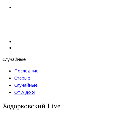
Случайные
Последние
Старые
Случайные
От А до Я
Ходорковский Live