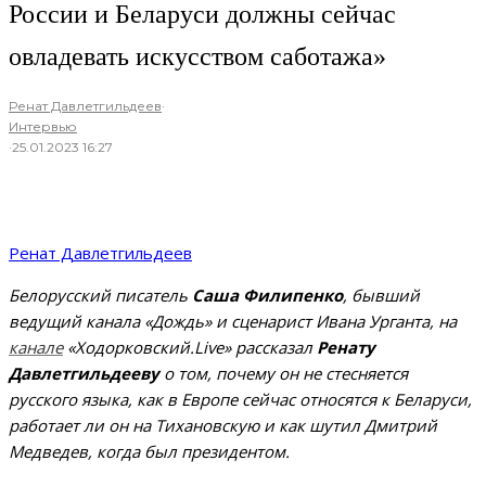
России и Беларуси должны сейчас
овладевать искусством саботажа»
Ренат Давлетгильдеев
·
Интервью
·
25.01.2023 16:27
Ренат Давлетгильдеев
Белорусский писатель
Саша Филипенко
, бывший
ведущий канала «Дождь» и сценарист Ивана Урганта, на
канале
«Ходорковский.Live» рассказал
Ренату
Давлетгильдееву
о том, почему он не стесняется
русского языка, как в Европе сейчас относятся к Беларуси,
работает ли он на Тихановскую и как шутил Дмитрий
Медведев, когда был президентом.