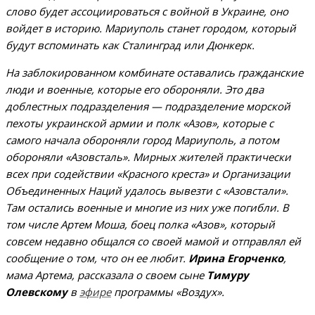
слово будет ассоциироваться с войной в Украине, оно
войдет в историю. Мариуполь станет городом, который
будут вспоминать как Сталинград или Дюнкерк.
На заблокированном комбинате оставались гражданские
люди и военные, которые его обороняли. Это два
доблестных подразделения — подразделение морской
пехоты украинской армии и полк «Азов», которые с
самого начала обороняли город Мариуполь, а потом
обороняли «Азовсталь». Мирных жителей практически
всех при содействии «Красного креста» и Организации
Объединенных Наций удалось вывезти с «Азовстали».
Там остались военные и многие из них уже погибли. В
том числе Артем Моша, боец полка «Азов», который
совсем недавно общался со своей мамой и отправлял ей
сообщение о том, что он ее любит.
Ирина Егорченко
,
мама Артема, рассказала о своем сыне
Тимуру
Олевскому
в
эфире
программы «Воздух».