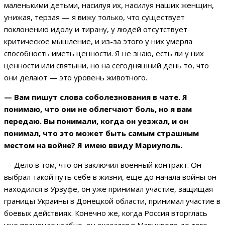
маленькими детьми, насилуя их, насилуя наших женщин,
унижая, терзая — я вижу только, что существует
поклонению идолу и тирану, у людей отсутствует
критическое мышление, и из-за этого у них умерла
способность иметь ценности. Я не знаю, есть ли у них
ценности или святыни, но на сегодняшний день то, что
они делают — это уровень животного.
— Вам пишут слова соболезнования в чате. Я
понимаю, что они не облегчают боль, но я вам
передаю. Вы понимали, когда он уезжал, и он
понимал, что это может быть самым страшным
местом на войне? Я имею ввиду Мариуполь.
— Дело в том, что он заключил военный контракт. Он
выбрал такой путь себе в жизни, еще до начала войны он
находился в Урзуфе, он уже принимал участие, защищая
границы Украины в Донецкой области, принимал участие в
боевых действиях. Конечно же, когда Россия вторглась
уже полномасштабно, он оказался в Мариуполе до того,