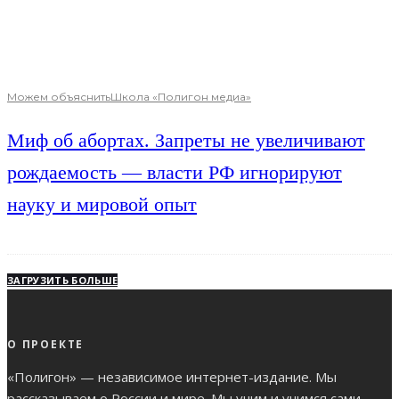
Можем объяснить
Школа «Полигон медиа»
Миф об абортах. Запреты не увеличивают
рождаемость — власти РФ игнорируют
науку и мировой опыт
ЗАГРУЗИТЬ БОЛЬШЕ
О ПРОЕКТЕ
«Полигон» — независимое интернет-издание. Мы
рассказываем о России и мире. Мы учим и учимся сами.