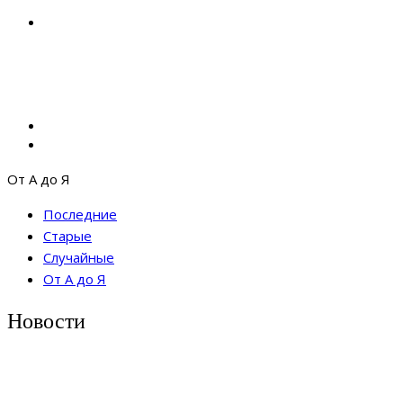
От А до Я
Последние
Старые
Случайные
От А до Я
Новости