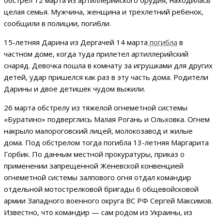
обстрел 12 марта из артиллерийского орудия, находилась
целая семья. Мужчина, женщина и трехлетний ребенок,
сообщили в полиции, погибли.
15-летняя Дарина из Дергачей 14 марта
погибла
в
частном доме, когда туда прилетел артиллерийский
снаряд. Девочка пошла в комнату за игрушками для других
детей, удар пришелся как раз в эту часть дома. Родители
Дарины и двое детишек чудом выжили.
26 марта обстрелу из тяжелой огнеметной системы
«Буратино» подверглись Малая Рогань и Ольховка. Огнем
накрыло малороговский лицей, молокозавод и жилые
дома. Под обстрелом тогда погибла 13-летняя Маргарита
Горбик. По данным местной прокуратуры, приказ о
применении запрещенной Женевской конвенцией
огнеметной системы залпового огня отдал командир
отдельной мотострелковой бригады 6 общевойсковой
армии Западного военного округа ВС РФ Сергей Максимов.
Известно, что командир — сам родом из Украины, из