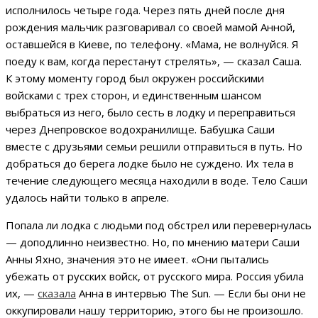
исполнилось четыре года. Через пять дней после дня
рождения мальчик разговаривал со своей мамой Анной,
оставшейся в Киеве, по телефону. «Мама, не волнуйся. Я
поеду к вам, когда перестанут стрелять», — сказал Саша.
К этому моменту город был окружен российскими
войсками с трех сторон, и единственным шансом
выбраться из него, было сесть в лодку и переправиться
через Днепровское водохранилище. Бабушка Саши
вместе с друзьями семьи решили отправиться в путь. Но
добраться до берега лодке было не суждено. Их тела в
течение следующего месяца находили в воде. Тело Саши
удалось найти только в апреле.
Попала ли лодка с людьми под обстрел или перевернулась
— доподлинно неизвестно. Но, по мнению матери Саши
Анны Яхно, значения это не имеет. «Они пытались
убежать от русских войск, от русского мира. Россия убила
их, —
сказала
Анна в интервью The Sun. — Если бы они не
оккупировали нашу территорию, этого бы не произошло.