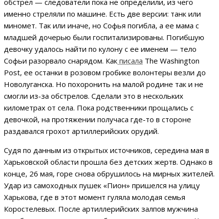
обстрел — следователи пока не определили, из чего
именно стреляли по машине. Есть две версии: танк или
миномет. Так или иначе, но Софья погибла, а ее мама с
младшей дочерью были госпитализированы. Погибшую
девочку удалось найти по кулону с ее именем — тело
Софьи разорвало снарядом. Как
пи
с
ала
The Washington
Post, ее останки в розовом гробике волонтеры везли до
Новолуганска. Но похоронить на малой родине так и не
смогли из-за обстрелов. Сделали это в нескольких
километрах от села. Пока родственники прощались с
девочкой, на протяжении получаса где-то в стороне
раздавался грохот артиллерийских орудий.
Судя по данным из открытых источников, середина мая в
Харьковской области прошла без детских жертв. Однако в
конце, 26 мая, горе снова обрушилось на мирных жителей.
Удар из самоходных пушек «Пион» пришелся на улицу
Харькова, где в этот момент гуляла молодая семья
Коростелевых. После артиллерийских залпов мужчина