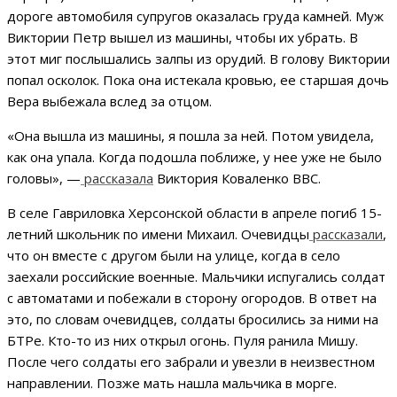
дороге автомобиля супругов оказалась груда камней. Муж
Виктории Петр вышел из машины, чтобы их убрать. В
этот миг послышались залпы из орудий. В голову Виктории
попал осколок. Пока она истекала кровью, ее старшая дочь
Вера выбежала вслед за отцом.
«Она вышла из машины, я пошла за ней. Потом увидела,
как она упала. Когда подошла поближе, у нее уже не было
головы», —
рассказала
Виктория Коваленко BBC.
В селе Гавриловка Херсонской области в апреле погиб 15-
летний школьник по имени Михаил. Очевидцы
рассказали
,
что он вместе с другом были на улице, когда в село
заехали российские военные. Мальчики испугались солдат
с автоматами и побежали в сторону огородов. В ответ на
это, по словам очевидцев, солдаты бросились за ними на
БТРе. Кто-то из них открыл огонь. Пуля ранила Мишу.
После чего солдаты его забрали и увезли в неизвестном
направлении. Позже мать нашла мальчика в морге.