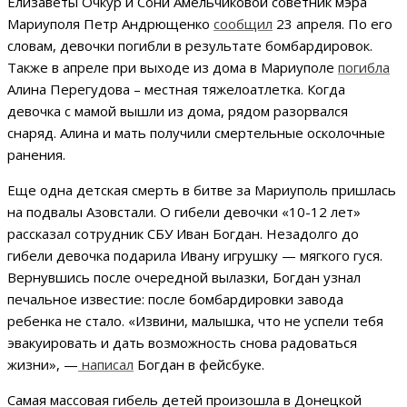
Елизаветы Очкур и Сони Амельчиковой советник мэра
Мариуполя Петр Андрющенко
сообщил
23 апреля. По его
словам, девочки погибли в результате бомбардировок.
Также в апреле при выходе из дома в Мариуполе
погибла
Алина Перегудова – местная тяжелоатлетка. Когда
девочка с мамой вышли из дома, рядом разорвался
снаряд. Алина и мать получили смертельные осколочные
ранения.
Еще одна детская смерть в битве за Мариуполь пришлась
на подвалы Азовстали. О гибели девочки «10-12 лет»
рассказал сотрудник СБУ Иван Богдан. Незадолго до
гибели девочка подарила Ивану игрушку — мягкого гуся.
Вернувшись после очередной вылазки, Богдан узнал
печальное известие: после бомбардировки завода
ребенка не стало. «Извини, малышка, что не успели тебя
эвакуировать и дать возможность снова радоваться
жизни», —
написал
Богдан в фейсбуке.
Самая массовая гибель детей произошла в Донецкой