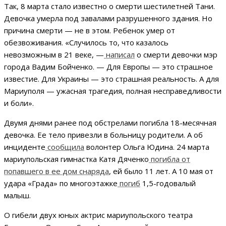
Так, 8 марта стало известно о смерти шестилетней Тани.
Девочка умерла под завалами разрушенного здания. Но
причина смерти — не в этом. Ребенок умер от
обезвоживания. «Случилось то, что казалось
невозможным в 21 веке, —
написал
о смерти девочки мэр
города Вадим Бойченко. — Для Европы — это страшное
известие. Для Украины — это страшная реальность. А для
Мариуполя — ужасная трагедия, полная несправедливости
и боли».
Двумя днями ранее под обстрелами погибла 18-месячная
девочка. Ее тело привезли в больницу родители. А об
инциденте
сообщила
волонтер Ольга Юдина. 24 марта
мариупольская гимнастка Катя Дяченко
погибла от
попавшего в ее дом снаряда
, ей было 11 лет. А 10 мая от
удара «Града» по многоэтажке
погиб
1,5-годовалый
малыш.
О гибели двух юных актрис мариупольского театра