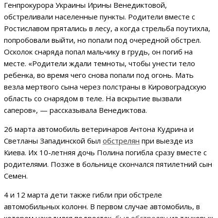
Генпрокурора Украины Ирины Венедиктовой,
обстреливали населенные пункты. Родители вместе с
Ростиславом прятались в лесу, а когда стрельба поутихла,
попробовали выйти, но попали под очередной обстрел.
Осколок снаряда попал мальчику в грудь, он погиб на
месте. «Родители ждали темноты, чтобы унести тело
ребенка, во время чего снова попали под огонь. Мать
везла мертвого сына через полстраны в Кировоградскую
область со снарядом в теле. На вскрытие вызвали
саперов», — рассказывала Венедиктова.
26 марта автомобиль ветеринаров Антона Кудрина и
Светланы Западинской был
обстрелян
при выезде из
Киева. Их 10-летняя дочь Полина погибла сразу вместе с
родителями. Позже в больнице скончался пятилетний сын
Семен.
4 и 12 марта дети также гибли при обстреле
автомобильных колонн. В первом случае автомобиль, в