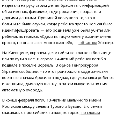
надевали на руку своим детям браслеты с информацией
об их именах, фамилиях, годе рождения, возрасте и
другими данными. Причиной послужило то, что в
больнице были случаи, когда ребенка просто нельзя было
идентифицировать — его родители уже были убиты или
ребенок потерялся. «Сделать такую «ленту жизни» очень
просто, но она спасет много жизней», —
объяснял
Жовнир.
На Киевщине, впрочем, дети гибли не только в больнице
или по пути в нее. В апреле 14-летний ребенок погиб в
подвале в поселке Ворзель. В офисе Генпрокурора
Украины
сообщили
, что это произошло в ходе зачистки:
военные сначала бросили в подвал, где укрывался ребенок
и женщина, дымовую шашку, а затем выпустили по ним
автоматную очередь.
В конце февраля погиб 13-летний мальчик по имени
Ростислав между селами Турово и Бузово. Его семья
спасалась от российских танков, которые,
по словам