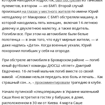
котором находился подросток,
был обстрелян
из танковых
пулеметов, в втором — из БМП. Второй случай
произошел
на глазах у местного жителя
по имени Юрий
неподалеку от Макаровки. С БМП обстреляли машину, в
которой находились пять женщин, включая 14-летнюю
девочку и двухлетнюю малютку, а также водитель.
Погибли все. При этом на автомобиле были белые
полотенца — в знак того, что едут мирные жители, — и
даже надпись «Дети». Когда военные уехали, Юрий
похоронил погибших у себя на огороде.
При обстреле автомобиля в Броварском районе — погиб
юный футболист команды ДЮСШ «Атлет» Дмитрий
Евдоченко. 16-летний мальчик погиб вместе со своей
мамой. «Словами нельзя передать всю боль и печаль… Как
страшный сон…», –
прокомментировали
трагедию в клубе.
Начало путинской «спецоперации» в Украине маленький
Саша Яхно встретил в гостях у бабушки, в доме,
расположенном в 30 км от Киева. 4 марта Саше