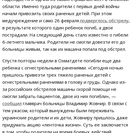
области. Именно туда родители с первых дней войны
начали привозить своих раненых детей. При этом
медучреждение и само 26 февраля
подверглось обстрелу
,
в результате которого один ребенок погиб, а двое
пострадали. На следующий день стало известно о гибели
6-летнего мальчика. Родители не смогли довезти его до
больницы живым, так как их машина попала под обстрел.
Спустя полторы недели в Охматдете погибли еще два
ребенка с огнестрельными ранениями. «Сегодня ночью
пришлось привезти трех тяжело раненых детей с
огнестрельными ранениями в голову и грудь. Однако из-
за российских обстрелов машины скорой помощи не
смогли забрать пациентов, двое из них погибли», —
сообщил
главврач больницы Владимир Жовнир. В связи с
тем ужасом, который вынуждены были переживать
украинские родители и их дети, Жовниру пришлось даже
придумать акцию «ленточка жизни». Суть ее заключается
в том, чтобы родители на время боевых действий