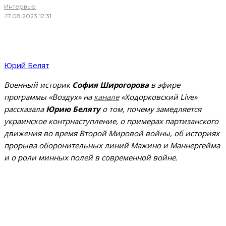
Интервью
·
17.08.2023 12:31
Юрий Белят
Военный историк
София Широгорова
в эфире
программы «Воздух» на
канале
«Ходорковский Live»
рассказала
Юрию Беляту
о том, почему замедляется
украинское контрнаступление, о примерах партизанского
движения во время Второй Мировой войны, об историях
прорыва оборонительных линий Мажино и Маннергейма
и о роли минных полей в современной войне.