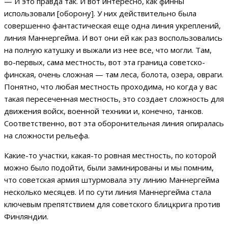
— И это правда так. И вот интересно, как финны
использовали [оборону]. У них действительно была
совершенно фантастическая еще одна линия укреплений,
линия Маннергейма. И вот они ей как раз воспользовались
на полную катушку и выжали из нее все, что могли. Там,
во-первых, сама местность, вот эта граница советско-
финская, очень сложная — там леса, болота, озера, овраги.
Понятно, что любая местность проходима, но когда у вас
такая пересеченная местность, это создает сложность для
движения войск, военной техники и, конечно, танков.
Соответственно, вот эта оборонительная линия опиралась
на сложности рельефа.
Какие-то участки, какая-то ровная местность, по которой
можно было подойти, были заминированы и мы помним,
что советская армия штурмовала эту линию Маннергейма
несколько месяцев. И по сути линия Маннергейма стала
ключевым препятствием для советского блицкрига против
Финляндии.