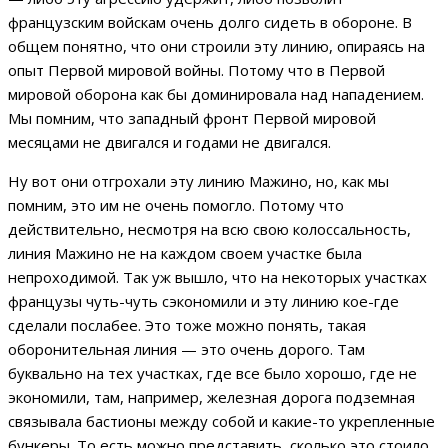
французским войскам очень долго сидеть в обороне. В
общем понятно, что они строили эту линию, опираясь на
опыт Первой мировой войны. Потому что в Первой
мировой оборона как бы доминировала над нападением.
Мы помним, что западный фронт Первой мировой
месяцами не двигался и годами не двигался.
Ну вот они отгрохали эту линию Мажино, но, как мы
помним, это им не очень помогло. Потому что
действительно, несмотря на всю свою колоссальность,
линия Мажино не на каждом своем участке была
непроходимой. Так уж вышло, что на некоторых участках
французы чуть-чуть сэкономили и эту линию кое-где
сделали послабее. Это тоже можно понять, такая
оборонительная линия — это очень дорого. Там
буквально на тех участках, где все было хорошо, где не
экономили, там, например, железная дорога подземная
связывала бастионы между собой и какие-то укрепленные
бункеры. То есть можно представить, сколько это стоило