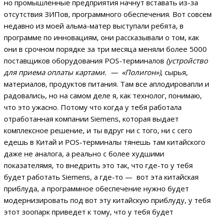
но промышленные предприятия начнут вставать из-за
отсутствия ЗИПов, программного обеспечения. Вот совсем
недавно из моей альма-матер выступали ребята, в
программе по инновациям, они рассказывали о том, как
они в срочном порядке за три месяца меняли более 5000
поставщиков оборудования POS-терминалов
(устройство
для приема оплаты картами. — «Полигон»)
, сырья,
материалов, продуктов питания. Там все аплодировапли и
радовались, но на самом деле я, как технолог, понимаю,
что это ужасно. Потому что когда у тебя работала
отработанная компании Siemens, которая выдает
комплексное решение, и ты вдруг ни с того, ни с сего
едешь в Китай и POS-терминалы тянешь там китайского
даже не аналога, а реально с более худшими
показателямя, то внедрить это так, что где-то у тебя
будет работать Siemens, а где-то — вот эта китайская
приблуда, а программное обеспечение нужно будет
модернизировать под вот эту китайскую приблуду, у тебя
этот зоопарк приведет к тому, что у тебя будет