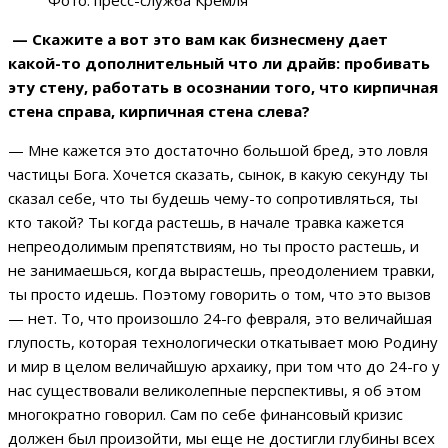
Фото: пресс-служба Кремля
— Скажите а вот это вам как бизнесмену дает
какой-то дополнительный что ли драйв: пробивать
эту стену, работать в осознании того, что кирпичная
стена справа, кирпичная стена слева?
— Мне кажется это достаточно большой бред, это ловля
частицы Бога. Хочется сказать, сынок, в какую секунду ты
сказал себе, что ты будешь чему-то сопротивляться, ты
кто такой? Ты когда растешь, в начале травка кажется
непреодолимым препятствиям, но ты просто растешь, и
не занимаешься, когда вырастешь, преодолением травки,
ты просто идешь. Поэтому говорить о том, что это вызов
— нет. То, что произошло 24-го февраля, это величайшая
глупость, которая технологически откатывает мою Родину
и мир в целом величайшую архаику, при том что до 24-го у
нас существовали великолепные перспективы, я об этом
многократно говорил. Сам по себе финансовый кризис
должен был произойти, мы еще не достигли глубины всех