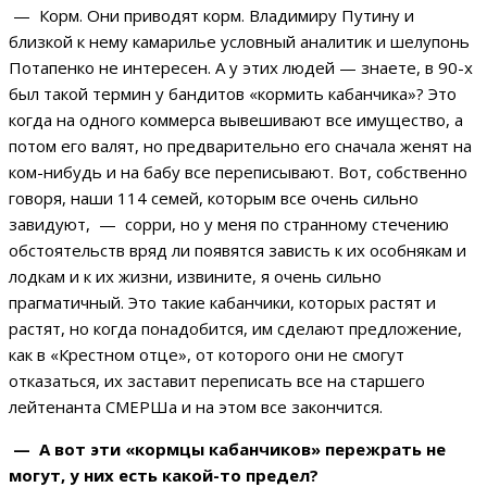
— Корм. Они приводят корм. Владимиру Путину и
близкой к нему камарилье условный аналитик и шелупонь
Потапенко не интересен. А у этих людей — знаете, в 90-х
был такой термин у бандитов «кормить кабанчика»? Это
когда на одного коммерса вывешивают все имущество, а
потом его валят, но предварительно его сначала женят на
ком-нибудь и на бабу все переписывают. Вот, собственно
говоря, наши 114 семей, которым все очень сильно
завидуют, — сорри, но у меня по странному стечению
обстоятельств вряд ли появятся зависть к их особнякам и
лодкам и к их жизни, извините, я очень сильно
прагматичный. Это такие кабанчики, которых растят и
растят, но когда понадобится, им сделают предложение,
как в «Крестном отце», от которого они не смогут
отказаться, их заставит переписать все на старшего
лейтенанта СМЕРШа и на этом все закончится.
— А вот эти «кормцы кабанчиков» пережрать не
могут, у них есть какой-то предел?