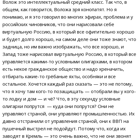
Волож это интеллектуальный средний класс. Так что, в
общем, как говорится, Воложа зря конопатят. Но я
понимаю, и я это говорил во многих эфирах, проблема и у
российских чиновников, что они нарисовали себе
виртуальную Россию, в который все офигительно хорошо
и будет долго хорошо, на самом деле они тоже знают, что
задница, но им важно изображать, что все хорошо, и
Запад тоже нарисовал виртуальную Россию, в который все
управляется какими-то условными олигархами, в котором
есть некое гражданское общество и надо хреначить,
отбирать какие-то грёбаные яхты, особняки и все
остальное. Хочется каждый раз сказать — это не потому,
что я хочу там кого-то позащищать — отобрали вы у кого-
то лодку и дом — и чё? Что, в эту секунду условные
олигархи попрутся — куда они попрутся? Они не
управляют страной, они управляют промышленностью. Их
давно отстранили от управления страной, они к ВВП на
пушечный выстрел не подойдут. Потому что, когда их
заводят в Кремль — это очень важно, что не они звонят