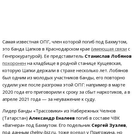
Самая известная ОПГ, член которой погиб под Бахмутом,
это банда Цапков в Краснодарском крае (
имеющая связи
с
Генпрокуратурой). Ее представитель
Станислав Лобянов
похоронен
на кладбище в родной станице Кущевская,
которую Цапки держали в страхе несколько лет. Лобянов
был одним из молодых участников банды, его повторно
судили уже после разгрома этой ОПГ: например в марте
2020 года его приговорили к сроку за сбыт наркотиков, а в
апреле 2021 года — за неуважение к суду.
Лидер банды «Трассовики» из Набережных Челнов
(Татарстан)
Александр Еналеев
погиб в составе ЧВК
«Вагнера» под Бахмутом. Его подельник
Сергей Зузлев
,
под данным chelny-biz.ru, тоже
воевал
у Пригожина, но