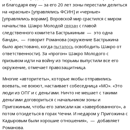
и благодаря ему — за его 20 лет зоны перестали делиться
на «красные» [управлялись ФСИН] и «черные»
[управлялись ворами]. Воровской мир срастился с миром
начальства. Шакро Молодой
связан
с главой
следственного комитета Бастрыкиным — это одна
банда», — говорит Романова (окружение Бастрыкина
было арестовано, когда
пыталось
освободить Шакро от
ответственности). За «прогон» Шакро Молодого с
призывом идти на войну из тюрьмы выпустили все его
окружение, отмечает правозащитница.
Многие «авторитеты», которые якобы отправились
воевать, не воюют, настаивает собеседница «МО». «Это
люди из ОПГ и с деньгами. Ничто не мешает с такими
деньгами договориться с начальником зоны и
Пригожиным, чтобы его записали как «завербованного», а
потом отсидеться в горах Чечни. И недаром у Пригожина с
Кадыровым были хорошие отношения», — добавляет
Романова.