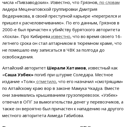
числа «Пивзаводских». Известно, что Грязнов,
по словам
лидера Меценатовской группировки Дмитрия
Ведерникова, в своей преступной карьере «перегрелся и
пришел к расчеловечиванию». По его данным, Грязнов в
2000-е был причастен к убийству бурятского авторитета
«Хохла». Про Кибирева
известно
, что во время своего 16-
летнего срока он стал алтарником в тюремном храме, что
не помешало ему записаться в ЧВК за полгода до
освобождения.
Алтайский авторитет
Шерали Хатамов
, известный как
«
Саша Узбек»
погиб при штурме Соледара. Местное
издание «Толк»
отметило
, что его назначил «смотрящим»
по Алтайскому краю вор в законе Мамука Чкадуа. Вместе
они занимались крышеванием грузоперевозок. «Узбек»
отвечал в ОПГ за вымогательства денег у перевозчиков, а
также он вероятно был причастен к нападению на другого
местного авторитета Ахмеда Габибова.