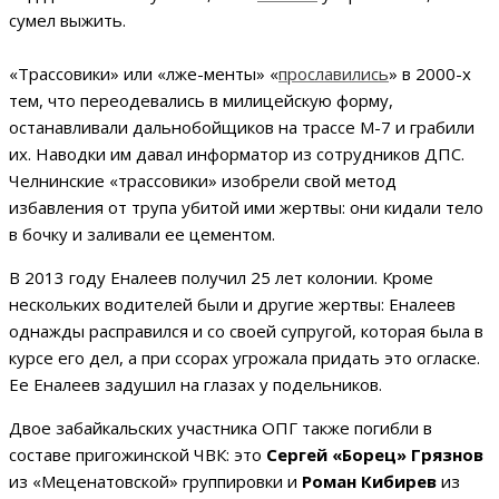
сумел выжить.
«Трассовики» или «лже-менты» «
прославились
» в 2000-х
тем, что переодевались в милицейскую форму,
останавливали дальнобойщиков на трассе М-7 и грабили
их. Наводки им давал информатор из сотрудников ДПС.
Челнинские «трассовики» изобрели свой метод
избавления от трупа убитой ими жертвы: они кидали тело
в бочку и заливали ее цементом.
В 2013 году Еналеев получил 25 лет колонии. Кроме
нескольких водителей были и другие жертвы: Еналеев
однажды расправился и со своей супругой, которая была в
курсе его дел, а при ссорах угрожала придать это огласке.
Ее Еналеев задушил на глазах у подельников.
Двое забайкальских участника ОПГ также погибли в
составе пригожинской ЧВК: это
Сергей «Борец» Грязнов
из «Меценатовской» группировки и
Роман Кибирев
из