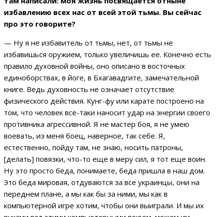
там написали: моя жизнь посвящается отныне
избавлению всех нас от всей этой тьмы. Вы сейчас
про это говорите?
— Ну я не избавитель от тьмы, нет, от тьмы не
избавишься оружием, только увеличишь ее. Конечно есть
правило духовной войны, оно описано в восточных
единоборствах, в йоге, в Бхагавадгите, замечательной
книге. Ведь духовность не означает отсутствие
физического действия. Кунг-фу или карате построено на
том, что человек все-таки наносит удар на энергии своего
противника агрессивной. Я не мастер боя, я не умею
воевать, из меня боец, наверное, так себе. Я,
естественно, пойду там, не знаю, носить патроны,
[делать] повязки, что-то еще в меру сил, я тот еще воин.
Ну это просто беда, понимаете, беда пришла в наш дом.
Это беда мировая, отдуваются за все украинцы, они на
переднем плане, а мы как бы за ними, мы как в
компьютерной игре хотим, чтобы они выиграли. И мы их
руками вот этими компьютерными воюем, можем им