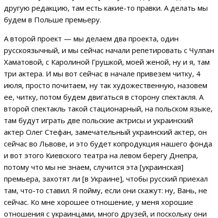
другую редакцию, там есть какие-то правки. А делать мы
будем в Польше премьеру.
А второй проект — мы делаем два проекта, один
русскоязычный, и мы сейчас начали репетировать с Чулпан
Хаматовой, с Каролиной Грушкой, моей женой, ну и я, там
три актера. И мы вот сейчас в начале привезем читку, 4
июля, просто почитаем, ну так художественную, назовем
ее, читку, потом будем двигаться в сторону спектакля. А
второй спектакль такой стационарный, на польском языке,
там будут играть две польские актрисы и украинский
актер Олег Стефан, замечательный украинский актер, он
сейчас во Львове, и это будет копродукция нашего фонда
и вот этого Киевского театра на левом берегу Днепра,
потому что мы не знаем, случится эта [украинская]
премьера, захотят ли [в Украине], чтобы русский приехал
там, что-то ставил. Я пойму, если они скажут: ну, Вань, не
сейчас. Ко мне хорошее отношение, у меня хорошие
отношения с украинцами, много друзей, и поскольку они