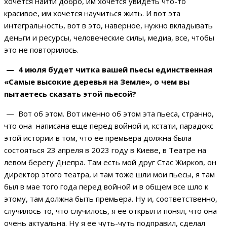
хочется найти добро, им хочется увидеть что-то
красивое, им хочется научиться жить. И вот эта
интегральность, вот в это, наверное, нужно вкладывать
деньги и ресурсы, человеческие силы, медиа, все, чтобы
это не повторилось.
— 4 июля будет читка вашей пьесы единственная
«Самые высокие деревья на Земле», о чем вы
пытаетесь сказать этой пьесой?
— Вот об этом. Вот именно об этом эта пьеса, странно,
что она написана еще перед войной и, кстати, парадокс
этой истории в том, что ее премьера должна была
состояться 23 апреля в 2023 году в Киеве, в Театре на
левом берегу Днепра. Там есть мой друг Стас Жирков, он
директор этого театра, и там тоже шли мои пьесы, я там
был в мае того года перед войной и в общем все шло к
этому, там должна быть премьера. Ну и, соответственно,
случилось то, что случилось, я ее открыл и понял, что она
очень актуальна. Ну я ее чуть-чуть подправил, сделал