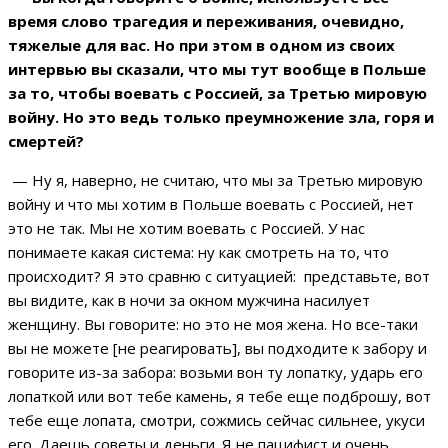
время слово трагедия и переживания, очевидно,
тяжелые для вас. Но при этом в одном из своих
интервью вы сказали, что мы тут вообще в Польше
за то, чтобы воевать с Россией, за Третью мировую
войну. Но это ведь только преумножение зла, горя и
смертей?
— Ну я, наверно, не считаю, что мы за Третью мировую
войну и что мы хотим в Польше воевать с Россией, нет
это не так. Мы не хотим воевать с Россией. У нас
понимаете какая система: ну как смотреть на то, что
происходит? Я это сравню с ситуацией: представьте, вот
вы видите, как в ночи за окном мужчина насилует
женщину. Вы говорите: но это не моя жена. Но все-таки
вы не можете [не реагировать], вы подходите к забору и
говорите из-за забора: возьми вон ту лопатку, ударь его
лопаткой или вот тебе камень, я тебе еще подброшу, вот
тебе еще лопата, смотри, сожмись сейчас сильнее, укуси
его. Даешь советы и деньги. Я не пацифист и очень