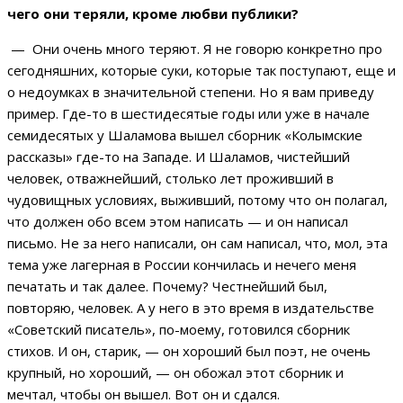
чего они теряли, кроме любви публики?
— Они очень много теряют. Я не говорю конкретно про
сегодняшних, которые суки, которые так поступают, еще и
о недоумках в значительной степени. Но я вам приведу
пример. Где-то в шестидесятые годы или уже в начале
семидесятых у Шаламова вышел сборник «Колымские
рассказы» где-то на Западе. И Шаламов, чистейший
человек, отважнейший, столько лет проживший в
чудовищных условиях, выживший, потому что он полагал,
что должен обо всем этом написать — и он написал
письмо. Не за него написали, он сам написал, что, мол, эта
тема уже лагерная в России кончилась и нечего меня
печатать и так далее. Почему? Честнейший был,
повторяю, человек. А у него в это время в издательстве
«Советский писатель», по-моему, готовился сборник
стихов. И он, старик, — он хороший был поэт, не очень
крупный, но хороший, — он обожал этот сборник и
мечтал, чтобы он вышел. Вот он и сдался.