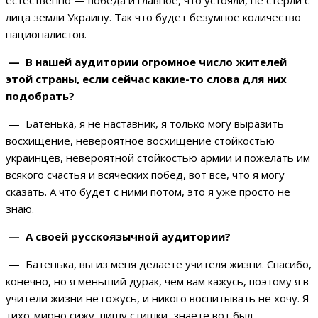
естественно — победа и главное, что устояли, не стерли с
лица земли Украину. Так что будет безумное количество
националистов.
— В нашей аудитории огромное число жителей
этой страны, если сейчас какие-то слова для них
подобрать?
— Батенька, я не наставник, я только могу выразить
восхищение, невероятное восхищение стойкостью
украинцев, невероятной стойкостью армии и пожелать им
всякого счастья и всяческих побед, вот все, что я могу
сказать. А что будет с ними потом, это я уже просто не
знаю.
— А своей русскоязычной аудитории?
— Батенька, вы из меня делаете учителя жизни. Спасибо,
конечно, но я меньший дурак, чем вам кажусь, поэтому я в
учители жизни не гожусь, и никого воспитывать не хочу. Я
тихо-мирно сижу, пишу стишки, знаете вот был