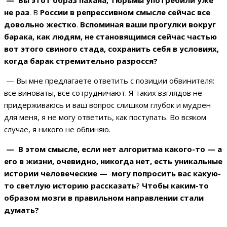
— Вы этот образ пахана, тюрьмы употребили уже
не раз
.
В
России в репрессивном смысле сейчас все
довольно жестко
.
Вспоминая ваши прогулки вокруг
барака, как людям, не становящимся сейчас частью
вот этого свиного стада, сохранить себя в условиях,
когда барак стремительно разросся?
— Вы мне предлагаете ответить с позиции обвинителя:
все виноваты, все сотрудничают. Я таких взглядов не
придерживаюсь и ваш вопрос слишком глубок и мудрен
для меня, я не могу ответить, как поступать. Во всяком
случае, я никого не обвиняю.
— В этом смысле, если нет алгоритма какого-то — а
его в жизни, очевидно, никогда нет, есть уникальные
истории человеческие — могу попросить вас какую-
то светлую историю рассказать
?
Чтобы каким-то
образом мозги в правильном направлении стали
думать?