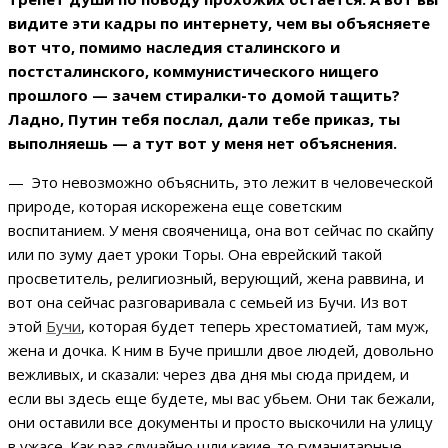
видите эти кадры по интернету, чем вы объясняете
вот что, помимо наследия сталинского и
постсталинского, коммунистического нищего
прошлого — зачем стиралки-то домой тащить?
Ладно, Путин тебя послал, дали тебе приказ, ты
выполняешь — а тут вот у меня нет объяснения.
— Это невозможно объяснить, это лежит в человеческой
природе, которая искорежена еще советским
воспитанием. У меня свояченица, она вот сейчас по скайпу
или по зуму дает уроки Торы. Она еврейский такой
просветитель, религиозный, верующий, жена раввина, и
вот она сейчас разговаривала с семьей из Бучи. Из вот
этой
Бучи
, которая будет теперь хрестоматией, там муж,
жена и дочка. К ним в Буче пришли двое людей, довольно
вежливых, и сказали: через два дня мы сюда придем, и
если вы здесь еще будете, мы вас убьем. Они так бежали,
они оставили все документы и просто выскочили на улицу
в ужасе. Как раз случайно шли какие-то гуманитарные