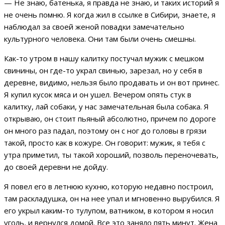
— Не знаю, батенька, я правда не знаю, и таких историй я
не очень помню. Я когда жил в ссылке в Сибири, знаете, я
наблюдал за своей женой повадки замечательно
культурного человека. Они там были очень смешны.
Как-то утром в нашу калитку постучал мужик с мешком
свинины, он где-то украл свинью, зарезал, но у себя в
деревне, видимо, нельзя было продавать и он вот принес.
Я купил кусок мяса и он ушел. Вечером опять стук в
калитку, лай собаки, у нас замечательная была собака. Я
открываю, он стоит пьяный абсолютно, причем по дороге
он много раз падал, поэтому он с ног до головы в грязи
такой, просто как в кожуре. Он говорит: мужик, я тебя с
утра приметил, ты такой хороший, позволь переночевать,
до своей деревни не дойду.
Я повел его в летнюю кухню, которую недавно построил,
там раскладушка, он на нее упал и мгновенно вырубился. Я
его укрыл каким-то тулупом, ватником, в котором я носил
уголь, и вернулся домой. Все это заняло пять минут. Жена