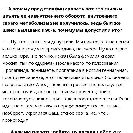
— А почему продезинфицировать вот эту гниль и
изъять ее из внутреннего оборота, внутреннего
своего метаболизма не получилось, ведь был же
шанс? Был шанс в 90-е, почему мы допустили это?
— Ну что значит, мы допустили. Мы никакого отношения
к власти, к тому что происходило, не имеем. Ну вот разве
только Юра, [не помню, какая] была фамилия сказал:
Россия, ты что сдурела? После какого-то голосования.
Пропаганда, понимаете, пропаганда в России гениальная,
просто гениальная, этот талантливый подонок Соловьев и
все остальные. А ведь половина россиян не пользуется
интернетом и даже не состоянии прочесть, они в
телевизор уставились, а из телевизора такое льется. Речь
идёт не о том, что как-то переформируется сознание,
наоборот, укрепится фашистское сознание, что и
происходит.
— А как им сказать: ребята, ну прекращайте уже