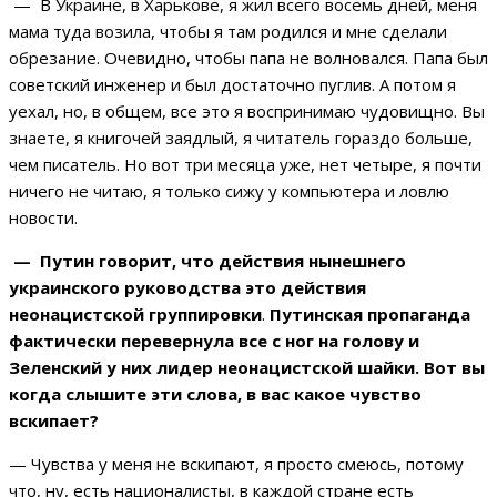
— В Украине, в Харькове, я жил всего восемь дней, меня
мама туда возила, чтобы я там родился и мне сделали
обрезание. Очевидно, чтобы папа не волновался. Папа был
советский инженер и был достаточно пуглив. А потом я
уехал, но, в общем, все это я воспринимаю чудовищно. Вы
знаете, я книгочей заядлый, я читатель гораздо больше,
чем писатель. Но вот три месяца уже, нет четыре, я почти
ничего не читаю, я только сижу у компьютера и ловлю
новости.
— Путин говорит, что действия нынешнего
украинского руководства это действия
неонацистской группировки
.
Путинская пропаганда
фактически перевернула все с ног на голову и
Зеленский у них лидер неонацистской шайки. Вот вы
когда слышите эти слова, в вас какое чувство
вскипает?
— Чувства у меня не вскипают, я просто смеюсь, потому
что, ну, есть националисты, в каждой стране есть