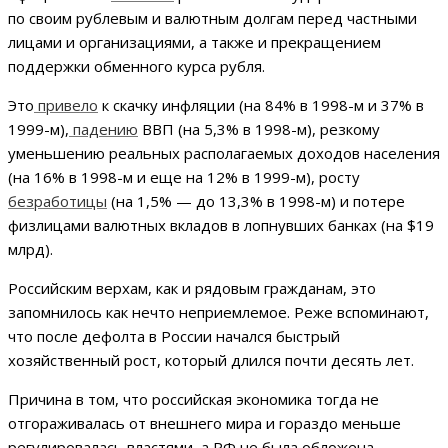
по своим рублевым и валютным долгам перед частными
лицами и организациями, а также и прекращением
поддержки обменного курса рубля.
Это
привело
к скачку инфляции (на 84% в 1998-м и 37% в
1999-м),
падению
ВВП (на 5,3% в 1998-м), резкому
уменьшению реальных располагаемых доходов населения
(на 16% в 1998-м и еще на 12% в 1999-м), росту
безработицы
(на 1,5% — до 13,3% в 1998-м) и потере
физлицами валютных вкладов в лопнувших банках (на $19
млрд).
Российским верхам, как и рядовым гражданам, это
запомнилось как нечто неприемлемое. Реже вспоминают,
что после дефолта в России начался быстрый
хозяйственный рост, который длился почти десять лет.
Причина в том, что российская экономика тогда не
отгораживалась от внешнего мира и гораздо меньше
регулировалась властями, а РФ не была обложена