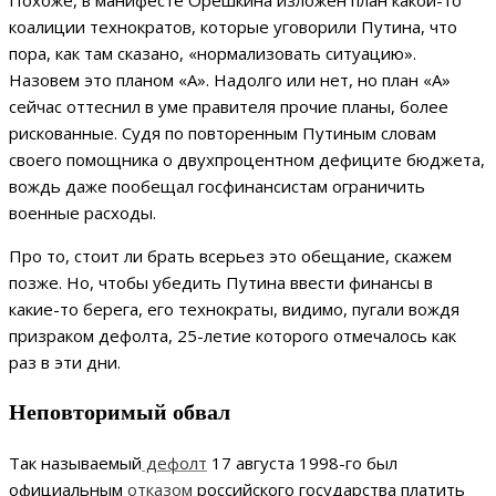
Похоже, в манифесте Орешкина изложен план какой-то
коалиции технократов, которые уговорили Путина, что
пора, как там сказано, «нормализовать ситуацию».
Назовем это планом «А». Надолго или нет, но план «А»
сейчас оттеснил в уме правителя прочие планы, более
рискованные. Судя по повторенным Путиным словам
своего помощника о двухпроцентном дефиците бюджета,
вождь даже пообещал госфинансистам ограничить
военные расходы.
Про то, стоит ли брать всерьез это обещание, скажем
позже. Но, чтобы убедить Путина ввести финансы в
какие-то берега, его технократы, видимо, пугали вождя
призраком дефолта, 25-летие которого отмечалось как
раз в эти дни.
Неповторимый обвал
Так называемый
дефолт
17 августа 1998-го был
официальным
отказом
российского государства платить