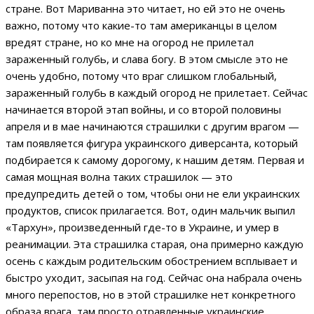
стране. Вот Мариванна это читает, но ей это не очень
важно, потому что какие-то там американцы в целом
вредят стране, но ко мне на огород не прилетал
зараженный голубь, и слава богу. В этом смысле это не
очень удобно, потому что враг слишком глобальный,
зараженный голубь в каждый огород не прилетает. Сейчас
начинается второй этап войны, и со второй половины
апреля и в мае начинаются страшилки с другим врагом —
там появляется фигура украинского диверсанта, который
подбирается к самому дорогому, к нашим детям. Первая и
самая мощная волна таких страшилок — это
предупредить детей о том, чтобы они не ели украинских
продуктов, список прилагается. Вот, один мальчик выпил
«Тархун», произведенный где-то в Украине, и умер в
реанимации. Эта страшилка старая, она примерно каждую
осень с каждым родительским обострением всплывает и
быстро уходит, засыпая на год. Сейчас она набрала очень
много перепостов, но в этой страшилке нет конкретного
образа врага, там просто отравленные украинские