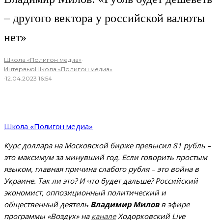
– другого вектора у российской валюты
нет»
Школа «Полигон медиа»
·
Интервью
Школа «Полигон медиа»
·
12.04.2023 16:54
Школа «Полигон медиа»
Курс доллара на Московской бирже превысил 81 рубль
–
это максимум за минувший год. Если говорить простым
языком, главная причина слабого рубля
–
это война в
Украине. Так ли это? И что будет дальше? Российский
экономист, оппозиционный политический и
общественный деятель
Владимир Милов
в эфире
программы «Воздух» на
канале
Ходорковский Live