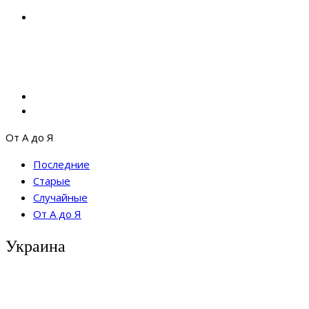
От А до Я
Последние
Старые
Случайные
От А до Я
Украина